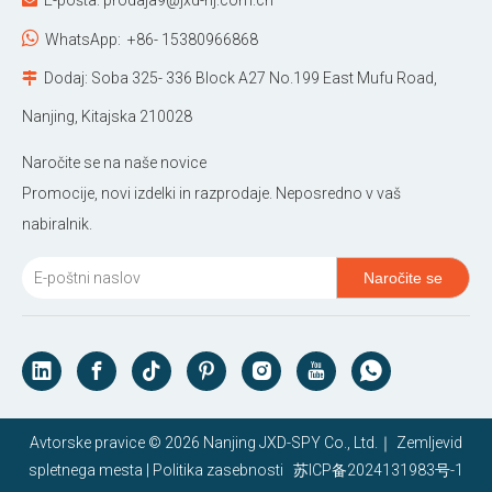
E-pošta:
prodaja9@jxd-nj.com.cn


WhatsApp:
+86- 15380966868
Dodaj: Soba 325- 336 Block A27 No.199 East Mufu Road,

Nanjing, Kitajska 210028
Naročite se na naše novice
Promocije, novi izdelki in razprodaje. Neposredno v vaš
nabiralnik.
Naročite se
Avtorske pravice ©
2026
Nanjing JXD-SPY Co., Ltd.｜
Zemljevid
spletnega mesta
|
Politika zasebnosti
苏ICP备2024131983号-1