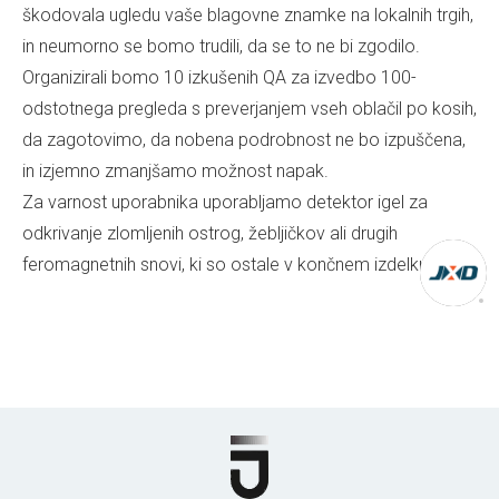
škodovala ugledu vaše blagovne znamke na lokalnih trgih,
in neumorno se bomo trudili, da se to ne bi zgodilo.
Organizirali bomo 10 izkušenih QA za izvedbo 100-
odstotnega pregleda s preverjanjem vseh oblačil po kosih,
da zagotovimo, da nobena podrobnost ne bo izpuščena,
in izjemno zmanjšamo možnost napak.
Za varnost uporabnika uporabljamo detektor igel za
odkrivanje zlomljenih ostrog, žebljičkov ali drugih
feromagnetnih snovi, ki so ostale v končnem izdelku.