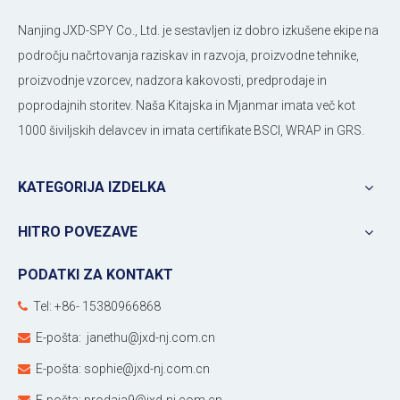
Nanjing JXD-SPY Co., Ltd. je sestavljen iz dobro izkušene ekipe na
področju načrtovanja raziskav in razvoja, proizvodne tehnike,
proizvodnje vzorcev, nadzora kakovosti, predprodaje in
poprodajnih storitev. Naša Kitajska in Mjanmar imata več kot
1000 šiviljskih delavcev in imata certifikate BSCI, WRAP in GRS.
KATEGORIJA IZDELKA
HITRO POVEZAVE
PODATKI ZA KONTAKT
Tel: +86- 15380966868

E-pošta:
janethu@jxd-nj.com.cn

E-pošta:
sophie@jxd-nj.com.cn
