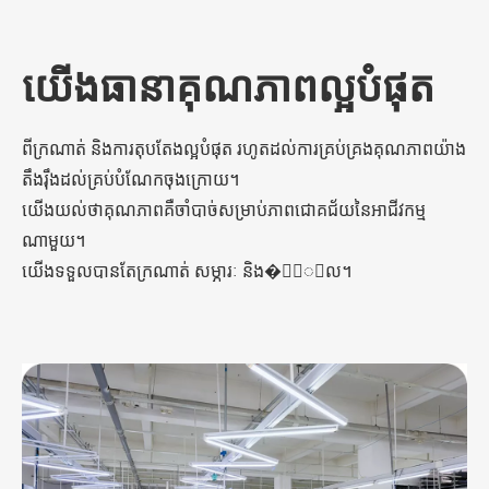
យើងធានាគុណភាពល្អបំផុត
ពីក្រណាត់ និងការតុបតែងល្អបំផុត រហូតដល់ការគ្រប់គ្រងគុណភាពយ៉ាង
តឹងរ៉ឹងដល់គ្រប់បំណែកចុងក្រោយ។
យើងយល់ថាគុណភាពគឺចាំបាច់សម្រាប់ភាពជោគជ័យនៃអាជីវកម្ម
ណាមួយ។
យើងទទួលបានតែក្រណាត់ សម្ភារៈ និង�្រួល។