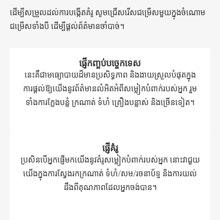
ដើម្បីសម្រួលដល់ការបង្កើតគំរូ សូមជ្រើសរើសជម្រើសមួយក្នុងចំណោម
ជម្រើសទាំងបី ដើម្បីផ្តល់ព័ត៌មានចាំបាច់។
ផ្ញើកញ្ចប់បច្ចេកទេស
នេះគឺជាមធ្យោបាយដ៏មានប្រសិទ្ធភាព និងងាយស្រួលបំផុតក្នុង
ការផ្តល់ឱ្យយើងនូវព័ត៌មានលំអិតអំពីសម្លៀកបំពាក់របស់អ្នក រួម
ទាំងការក្លែងបន្លំ ក្រណាត់ ទំហំ គ្រឿងបន្លាស់ និងច្រើនទៀត។
ផ្ញើគំរូ
ប្រសិនបើអ្នកផ្ញើមកយើងនូវគំរូសម្លៀកបំពាក់របស់អ្នក នោះវាជួយ
យើងក្នុងការស្វែងរកក្រណាត់ ទំហំ/សម/រចនាប័ទ្ម និងការយល់
ដឹងពីគុណភាពដែលអ្នកចង់បាន។