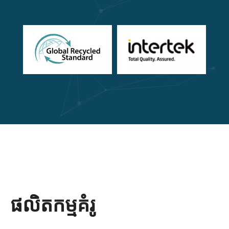
ផលិតកម្មគំរូ