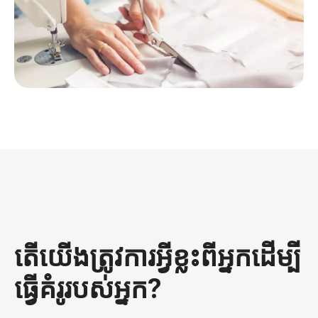
តើយើងត្រូវការអ្វីខ្លះពីអ្នកដើម្បី
ធ្វើគំរូរបស់អ្នក?