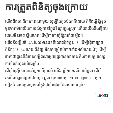
ការត្រួតពិនិត្យចុងក្រោយ
យើងដឹងថា ពិការភាពណាមួយ សូម្បីតែតូចបំផុតក៏ដោយ ក៏នឹងធ្វើឱ្យខូច
មុខមាត់ម៉ាកយីហោរបស់អ្នកនៅក្នុងទីផ្សារក្នុងស្រុក ហើយយើងនឹងធ្វើការ
ដោយមិនចេះនឿយហត់ ដើម្បីការពារកុំឱ្យវាកើតឡើង។
យើងនឹងរៀបចំ QA ដែលមានបទពិសោធន៍ចំនួន 10 ដើម្បីធ្វើការត្រួត
ពិនិត្យ 100% ដោយពិនិត្យមើលសម្លៀកបំពាក់ទាំងអស់ដោយដុំៗ ដើម្បី
ធានាថាគ្មានព័ត៌មានលម្អិតណាមួយត្រូវបានខកខាន និងកាត់បន្ថយលទ្ធ
ភាពនៃកំហុសយ៉ាងខ្លាំង។
ដើម្បីសុវត្ថិភាពរបស់អ្នកប្រើប្រាស់ យើងប្រើឧបករណ៍ចាប់ម្ជុល ដើម្បី
រកមើលស្នាមប្រេះដែលខូច ម្ជុល ឬសារធាតុ ferromagnetic ផ្សេង
ទៀតដែលបន្សល់ទុកនៅក្នុងផលិតផលដែលបានបញ្ចប់។