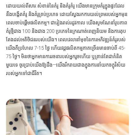
ដោយយល់ពីសារៈសំខាន់នៃគំរូ និងគំរូគំរូ យើងមានក្រុមគំរូក្នុងផ្ទះដែល
នឹងបង្កើតគំរូ និងគំរូគ្រប់ប្រភេទ ដោយស្វែងរកការយល់ព្រមរបស់អ្នកមុន
ពេលចាប់ផ្តើមផលិតកម្ម។ ជារៀងរាល់រដូវកាល យើងសូមណែនាំរូបភាព
គំរូថ្មីជាង 100 និងជាង 200 ប្រភេទនៃក្រណាត់ពេញនិយម និងការតុប
តែងដល់អតិថិជនរបស់យើង។ ពេលវេលានាំមុខនៃការអភិវឌ្ឍន៍គំរូរបស់
យើងគឺប្រហែល 7-15 ថ្ងៃ ហើយវដ្តផលិតកម្មភាគច្រើនមានចាប់ពី 45-
75 ថ្ងៃ។ មិនថាអ្នកមានការរចនារបស់អ្នករួចហើយ ឬគ្រាន់តែជាគំនិត
មួយទេ ចូរប្រាប់យើងឱ្យដឹង—យើងរីករាយជាងក្នុងការនាំយកចក្ខុវិស័យ
របស់អ្នកទៅជាជីវិត។