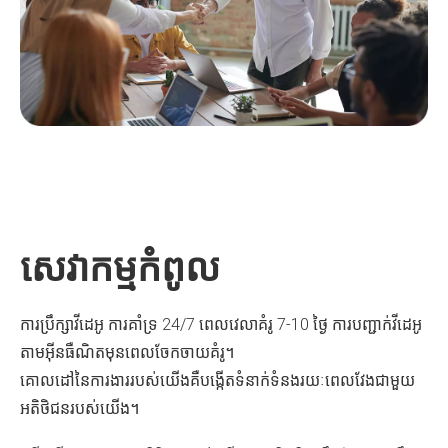
សេវាកម្មកំពូល
ការប្រឹក្សាវីដេអូ ការគាំទ្រ 24/7 ពេលវេលាគំរូ 7-10 ថ្ងៃ ការបញ្ជាក់វីដេអូ
តាមអ៊ីនធឺណិតមុនពេលចែកចាយគំរូ។
គោលដៅនៃការងាររបស់យើងគឺបង្កើតទំនាក់ទំនងរយៈពេលវែងជាមួយ
អតិថិជនរបស់យើង។