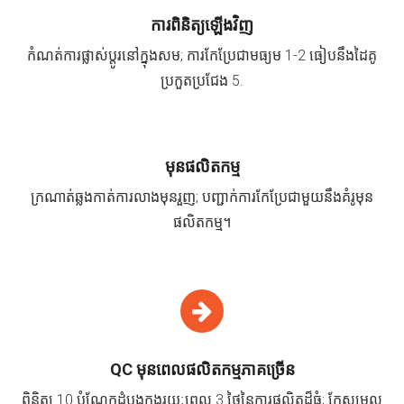
ការពិនិត្យឡើងវិញ
កំណត់ការផ្លាស់ប្តូរនៅក្នុងសម; ការកែប្រែជាមធ្យម 1-2 ធៀបនឹងដៃគូ
ប្រកួតប្រជែង 5.
មុនផលិតកម្ម
ក្រណាត់ឆ្លងកាត់ការលាងមុនរួញ; បញ្ជាក់ការកែប្រែជាមួយនឹងគំរូមុន
ផលិតកម្ម។
QC មុនពេលផលិតកម្មភាគច្រើន
ពិនិត្យ 10 បំណែកដំបូងក្នុងរយៈពេល 3 ថ្ងៃនៃការផលិតដ៏ធំ; កែសម្រួល