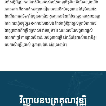
យើងធ្វើឱ្យប្រាកដថាអតិថិជនរបស់យើងពេញចិត្តមិនត្រឹមតែជាមួយនឹង
គុណភាព និងការដឹកជញ្ជូនលឿនរបស់យើងប៉ុណ្ណោះទេ ប៉ុន្តែថែមទាំង
ដំណើរការផលិតទាំងមូលផងដែរ ដូចជាការទំនាក់ទំនងប្រកបដោយតម្លា
ភាព ការធ្វើបច្ចុប្បន�ងការសាងសង់ ដែលធ្វើឱ្យវាល្អសម្រាប់អាកាស
ធាតុត្រជាក់ពីកម្រិតស្រាលទៅមធ្យម។ ខណៈពេលដែលពួកគេផ្តល់
ភាពកក់ក្តៅ ការផ្តោតសំខាន់របស់ពួកគេច្រើនតែពឹងផ្អែកលើរចនាប័ទ្ម
ឧបករណ៍ប្រើប្រាស់ ឬភាពបត់បែននៃស្រទាប់។
វិញ្ញាបនបត្រគុណវុឌ្ឍិ