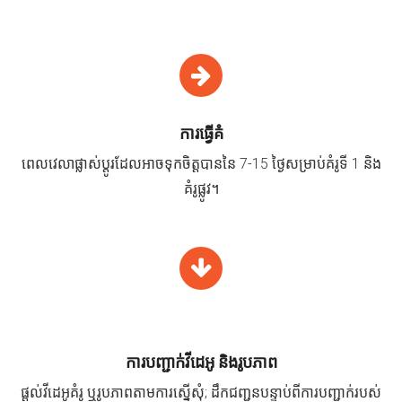
ការធ្វើគំ
ពេលវេលាផ្លាស់ប្តូរដែលអាចទុកចិត្តបាននៃ 7-15 ថ្ងៃសម្រាប់គំរូទី 1 និង
គំរូផ្លូវ។
ការបញ្ជាក់វីដេអូ និងរូបភាព
ផ្តល់វីដេអូគំរូ ឬរូបភាពតាមការស្នើសុំ; ដឹកជញ្ជូនបន្ទាប់ពីការបញ្ជាក់របស់