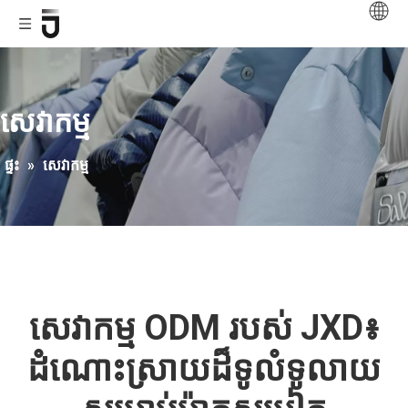
សេវាកម្ម
ផ្ទះ
»
សេវាកម្ម
សេវាកម្ម ODM របស់ JXD៖
ដំណោះស្រាយដ៏ទូលំទូលាយ