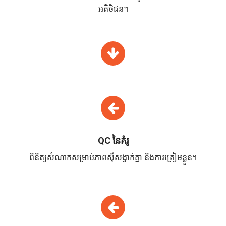
អតិថិជន។
QC នៃគំរូ
ពិនិត្យសំណាកសម្រាប់ភាពស៊ីសង្វាក់គ្នា និងការត្រៀមខ្លួន។