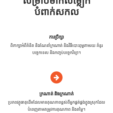
សម្រាប់ម៉ាកសម្លៀក
បំពាក់សកល
ការប្រឹក្សា
ពិភាក្សាអំពីគំនិត និងណែនាំក្រណាត់ និងវិធីបោះពុម្ពតាមរយៈគំនូរ
បច្ចេកទេស និងកញ្ចប់បច្ចេកវិទ្យា។
ក្រណាត់ និងក្រណាត់
ប្រភពវត្ថុធាតុដើមដែលមានគុណភាពខ្ពស់ពីអ្នកផ្គត់ផ្គង់ក្នុងស្រុកដែល
បំពេញតាមតម្រូវការគុណភាព និងតម្លៃ។