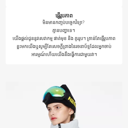
ផ្ញើរូបភាព
មិនមានកញ្ចប់បច្ចេកវិទ្យា?
គ្មានបញ្ហាទេ។
យើងផ្តល់ជូននូវសេវាកម្ម ផាត់មុខ និង គូររូប។ គ្រាន់​តែ​ផ្ញើ​រូប​ភាព​
ខ្លះ​មក​យើង​ឬ​សូម្បី​តែ​សេចក្តី​ព្រាង​នៃ​រចនាប័ទ្ម​ដែល​អ្នក​ចាប់​
អារម្មណ៍​ហើយ​យើង​នឹង​ធ្វើ​ការ​ជាមួយ​វា​។