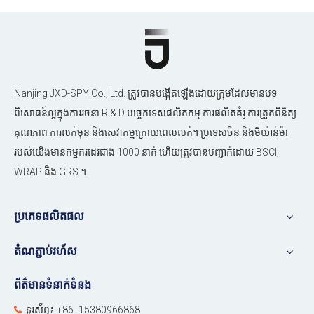
Nanjing JXD-SPY Co., Ltd. ត្រូវបានបង្កើតឡើងដោយក្រុមដែលមានបទ
ពិសោធន៍ល្អក្នុងការរចនា R & D បច្ចេកទេសផលិតកម្ម ការផលិតគំរូ ការត្រួតពិនិត្យ
គុណភាព ការលក់មុន និងសេវាកម្មក្រោយពេលលក់។ ប្រទេសចិន និងមីយ៉ាន់ម៉ា
របស់យើងមានកម្មករដេរជាង 1000 នាក់ ហើយត្រូវបានបញ្ជាក់ដោយ BSCI,
WRAP និង GRS ។
ប្រភេទផលិតផល
តំណភ្ជាប់រហ័ស
ព័ត៌មានទំនាក់ទំនង
ទូរស័ព្ទ៖ +86- 15380966868
