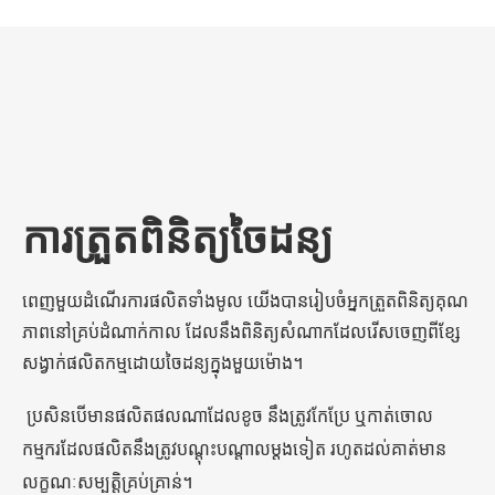
ការត្រួតពិនិត្យចៃដន្យ
ពេញមួយដំណើរការផលិតទាំងមូល យើងបានរៀបចំអ្នកត្រួតពិនិត្យគុណ
ភាពនៅគ្រប់ដំណាក់កាល ដែលនឹងពិនិត្យសំណាកដែលរើសចេញពីខ្សែ
សង្វាក់ផលិតកម្មដោយចៃដន្យក្នុងមួយម៉ោង។
ប្រសិនបើមានផលិតផលណាដែលខូច នឹងត្រូវកែប្រែ ឬកាត់ចោល
កម្មករដែលផលិតនឹងត្រូវបណ្តុះបណ្តាលម្តងទៀត រហូតដល់គាត់មាន
លក្ខណៈសម្បត្តិគ្រប់គ្រាន់។