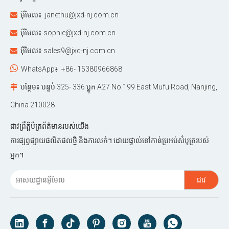
អ៊ីមែល៖
janethu@jxd-nj.com.cn

អ៊ីមែល៖
sophie@jxd-nj.com.cn

អ៊ីមែល៖
sales9@jxd-nj.com.cn


WhatsApp៖
+86- 15380966868
បន្ថែម៖ បន្ទប់ 325- 336 ប្លុក A27 No.199 East Mufu Road, Nanjing,

China 210028
ជាវព្រឹត្តិប័ត្រព័ត៌មានរបស់យើង
ការផ្សព្វផ្សាយផលិតផលថ្មី និងការលក់។ ដោយផ្ទាល់ទៅកាន់ប្រអប់សំបុត្ររបស់
អ្នក។
ជាវ