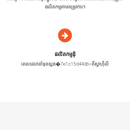
ផលិតកម្មតាមតម្រូវការ។
ផលិតកម្មដុំ
ពេលវេលានាំមុខស្តង�7e1c15d44db=គីស្វាហ៊ីលី