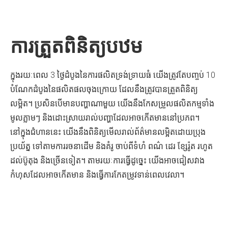
ការត្រួតពិនិត្យបឋម
ក្នុងរយៈពេល 3 ថ្ងៃដំបូងនៃការផលិតទ្រង់ទ្រាយធំ យើងត្រូវតែបញ្ចប់ 10
បំណែកដំបូងនៃផលិតផលចុងក្រោយ ដែលនឹងត្រូវបានត្រួតពិនិត្យ
លម្អិត។ ប្រសិនបើមានបញ្ហាណាមួយ យើងនឹងកែសម្រួលផលិតកម្មទាំង
មូលភ្លាមៗ និងដោះស្រាយរាល់បញ្ហាដែលអាចកើតមាននៅប្រភព។
នៅក្នុងជំហាននេះ យើងនឹងពិនិត្យមើលរាល់ព័ត៌មានលម្អិតដោយប្រុង
ប្រយ័ត្ន ទៅតាមការរចនាដើម និងគំរូ ចាប់ពីទំហំ ពណ៌ ដេរ ខ្សែរ៉ូត រហូត
ដល់ប៊ូតុង និងច្រើនទៀត។ តាមរយៈការធ្វើដូច្នេះ យើងអាចជៀសវាង
កំហុសដែលអាចកើតមាន និងធ្វើការកែតម្រូវទាន់ពេលវេលា។