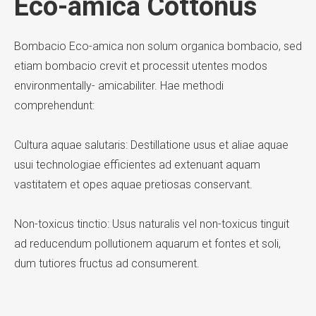
Eco-amica Cottonus
Bombacio Eco-amica non solum organica bombacio, sed
etiam bombacio crevit et processit utentes modos
environmentally- amicabiliter. Hae methodi
comprehendunt:
Cultura aquae salutaris: Destillatione usus et aliae aquae
usui technologiae efficientes ad extenuant aquam
vastitatem et opes aquae pretiosas conservant.
Non-toxicus tinctio: Usus naturalis vel non-toxicus tinguit
ad reducendum pollutionem aquarum et fontes et soli,
dum tutiores fructus ad consumerent.