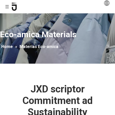
Eco-amica Materials
Home
»
Materias Eco-amica
JXD scriptor
Commitment ad
Sustainability