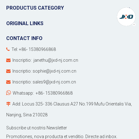
PRODUCTUS CATEGORY
ORIGINAL LINKS
CONTACT INFO
Tel: +86- 15380966868

Inscriptio:
janethu@jxd-nj.com.cn

Inscriptio:
sophie@jxd-nj.com.cn

Inscriptio:
sales9@jxd-nj.com.cn


Whatsapp:
+86- 15380966868
Add: Locus 325- 336 Clausus A27 No.199 Mufu Orientalis Via,

Nanjing, Sina 210028
Subscribe ut nostris Newsletter
Promotiones, nova producta et venditio. Directe ad inbox.