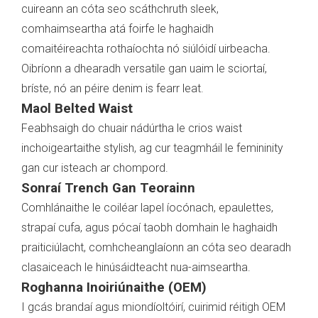
cuireann an cóta seo scáthchruth sleek,
comhaimseartha atá foirfe le haghaidh
comaitéireachta rothaíochta nó siúlóidí uirbeacha.
Oibríonn a dhearadh versatile gan uaim le sciortaí,
bríste, nó an péire denim is fearr leat.
Maol Belted Waist
Feabhsaigh do chuair nádúrtha le crios waist
inchoigeartaithe stylish, ag cur teagmháil le femininity
gan cur isteach ar chompord.
Sonraí Trench Gan Teorainn
Comhlánaithe le coiléar lapel íocónach, epaulettes,
strapaí cufa, agus pócaí taobh domhain le haghaidh
praiticiúlacht, comhcheanglaíonn an cóta seo dearadh
clasaiceach le hinúsáidteacht nua-aimseartha.
Roghanna Inoiriúnaithe (OEM)
I gcás brandaí agus miondíoltóirí, cuirimid réitigh OEM