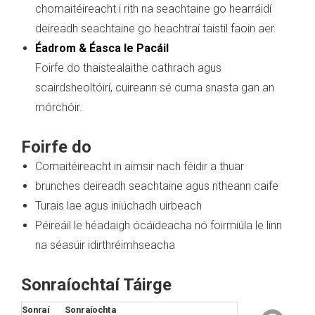
chomaitéireacht i rith na seachtaine go hearráidí
deireadh seachtaine go heachtraí taistil faoin aer.
Éadrom & Éasca le Pacáil
Foirfe do thaistealaithe cathrach agus
scairdsheoltóirí, cuireann sé cuma snasta gan an
mórchóir.
Foirfe do
Comaitéireacht in aimsir nach féidir a thuar
brunches deireadh seachtaine agus ritheann caife
Turais lae agus iniúchadh uirbeach
Péireáil le héadaigh ócáideacha nó foirmiúla le linn
na séasúir idirthréimhseacha
Sonraíochtaí Táirge
Sonraí
Sonraíochta