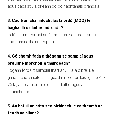
agus pacáistiú a oireann do do riachtanais brandála.
3.
Cad é an chainníocht íosta ordú (MOQ) le
haghaidh orduithe mórchóir?
Is féidir linn téarmaí solúbtha a phlé ag brath ar do
riachtanais shaincheaptha.
4.
Cé chomh fada a thógann sé samplaí agus
orduithe mórchóir a tháirgeadh?
Tógann forbairt samplaí thart ar 7-10 lá oibre. De
ghnáth críochnaítear táirgeadh mórchóir laistigh de 45-
75 lá, ag brath ar mhéid an ordaithe agus ar
shaincheapadh.
5.
An bhfuil an cóta seo oiriúnach le caitheamh ar
feadh na bliana?