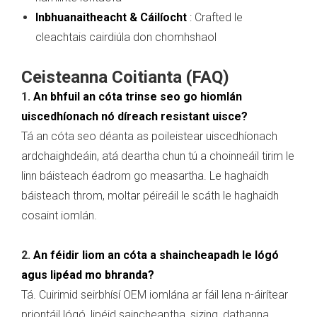
Inbhuanaitheacht & Cáilíocht
:
Crafted le
cleachtais cairdiúla don chomhshaol
Ceisteanna Coitianta (FAQ)
1.
An bhfuil an cóta trinse seo go hiomlán
uiscedhíonach nó díreach resistant uisce?
Tá an cóta seo déanta as poileistear uiscedhíonach
ardchaighdeáin, atá deartha chun tú a choinneáil tirim le
linn báisteach éadrom go measartha. Le haghaidh
báisteach throm, moltar péireáil le scáth le haghaidh
cosaint iomlán.
2.
An féidir liom an cóta a shaincheapadh le lógó
agus lipéad mo bhranda?
Tá. Cuirimid seirbhísí OEM iomlána ar fáil lena n-áirítear
priontáil lógó, lipéid saincheaptha, sizing, dathanna,