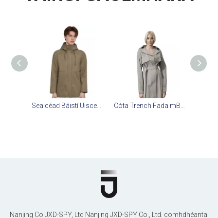
Seaicéad Báistí Uiscedhíonach 3-in-1 na bhFear le Inscortha Istigh - Cóta Geimhridh Te Ilchineálach d'Fhir
Cóta Trench Fada mBan Uiscedhíonach Stylish
Nanjing Co JXD-SPY, Ltd Nanjing JXD-SPY Co., Ltd. comhdhéanta