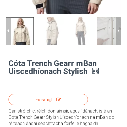
Cóta Trench Gearr mBan
Uiscedhíonach Stylish
Fiosraigh
Gan stró chic, réidh don aimsir, agus ildánach, is é an
Cóta Trench Gearr Stylish Uiscedhíonach na mBan do
réiteach éadaí seachtracha foirfe le haghaidh