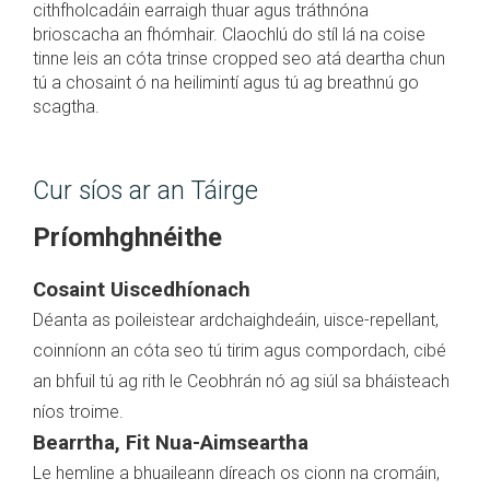
cithfholcadáin earraigh thuar agus tráthnóna
brioscacha an fhómhair. Claochlú do stíl lá na coise
tinne leis an cóta trinse cropped seo atá deartha chun
tú a chosaint ó na heilimintí agus tú ag breathnú go
scagtha.
Cur síos ar an Táirge
Príomhghnéithe
Cosaint Uiscedhíonach
Déanta as poileistear ardchaighdeáin, uisce-repellant,
coinníonn an cóta seo tú tirim agus compordach, cibé
an bhfuil tú ag rith le Ceobhrán nó ag siúl sa bháisteach
níos troime.
Bearrtha, Fit Nua-Aimseartha
Le hemline a bhuaileann díreach os cionn na cromáin,