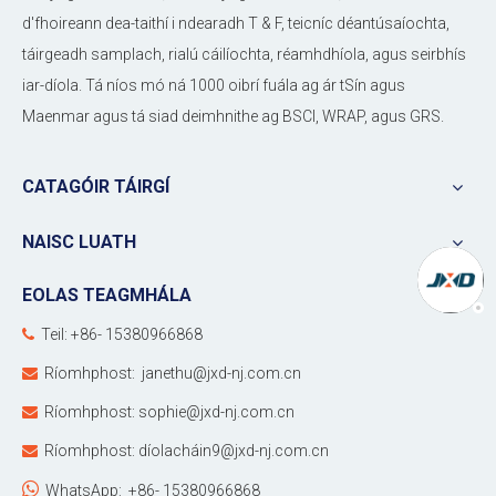
d'fhoireann dea-taithí i ndearadh T & F, teicníc déantúsaíochta,
táirgeadh samplach, rialú cáilíochta, réamhdhíola, agus seirbhís
iar-díola. Tá níos mó ná 1000 oibrí fuála ag ár tSín agus
Maenmar agus tá siad deimhnithe ag BSCI, WRAP, agus GRS.
CATAGÓIR TÁIRGÍ
NAISC LUATH
EOLAS TEAGMHÁLA
Teil: +86- 15380966868

Ríomhphost:
janethu@jxd-nj.com.cn

Ríomhphost:
sophie@jxd-nj.com.cn

Ríomhphost:
díolacháin9@jxd-nj.com.cn


WhatsApp:
+86- 15380966868