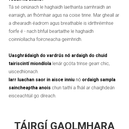
Tá sé oiriúnach le haghaidh laethanta samhraidh an
earraigh, an fhómhair agus na coise tinne. Mar gheall ar
a dhearadh éadrom agus breathable is idirthréimhse
foirfe é - nach bhfuil beartaithe le haghaidh
coinníollacha foircneacha geimhridh.
Uasghrádaigh do vardrús nó ardaigh do chuid
tairiscintí miondíola
lenár gcóta trinse gearr chic,
uiscedhíonach.
Iarr luachan saor in aisce inniu
nó
ordaigh sampla
saincheaptha anois
chun taithí a fháil ar chaighdeán
eisceachtúil go díreach.
TÁIRGÍ GAOLMHARA