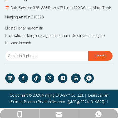
Cuir: Seomra 325- 336 Bloc A27 Uimh.199 Bóthar Mufu Thoir,

Nanjing,An tSín 210028
Liostáil lenár nuachtlitir
Promotions, táirgí nua agus díolacháin. Go díreach chuig do
bhosca isteach.
Liostáil
Cóipcheart ©
2026
Nanjing JXD-SPY Co., Ltd.｜
Léarscáil an
tSuímh
|
Beartas Príobháideachta
苏ICP备2024131983号-1
janethu@jxd-nj.com.cn
+86- 15380966868
+86- 15380966868