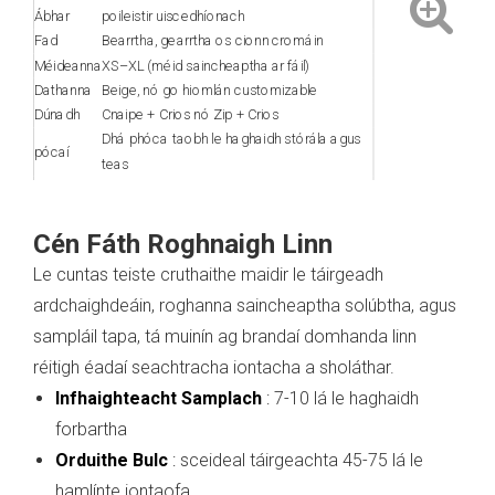
Ábhar
poileistir uiscedhíonach
Fad
Bearrtha, gearrtha os cionn cromáin
Méideanna
XS–XL (méid saincheaptha ar fáil)
Dathanna
Beige, nó go hiomlán customizable
Dúnadh
Cnaipe + Crios nó Zip + Crios
Dhá phóca taobh le haghaidh stórála agus
pócaí
teas
Gnéithe
Lapel timeless, epaulettes, strapaí cufaí
Stíl
Cén Fáth Roghnaigh Linn
Le cuntas teiste cruthaithe maidir le táirgeadh
ardchaighdeáin, roghanna saincheaptha solúbtha, agus
sampláil tapa, tá muinín ag brandaí domhanda linn
réitigh éadaí seachtracha iontacha a sholáthar.
Infhaighteacht Samplach
:
7-10 lá le haghaidh
forbartha
Orduithe Bulc
:
sceideal táirgeachta 45-75 lá le
hamlínte iontaofa