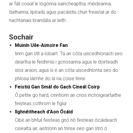
ar fáil cosúil le lógónna saincheaptha, méideanna,
dathanna, lipéadú agus pacáistiú chun freastal ar do
riachtanais brandála ar leith.
Sochair
Muinín Uile-Aimsire Fan
tirim gan stíl a íobairt. Tá an cóta uiscedhíonach seo
deartha le feidhmiú i gcriosanna agus le doirteadh
síos araon, agus is é an cóta uiscedhíonta seo do
phíosa láimhe do lá na coise tinne.
Feistiú Gan Smál do Gach Cineál Coirp
Ó petite go hard, cinntíonn an crios inchoigeartaithe
feisteas cothrom le figiúr.
Ilghnéitheach d'Aon Ócáid
Cibé an bhfuil feisteas gnó nó feisteas ócáideach
cisealta air, aistríonn an trinse seo gan stró ó