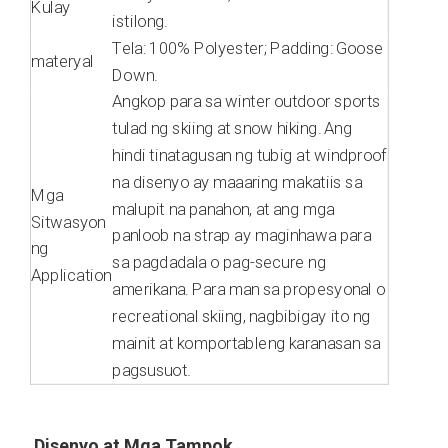
Kulay
istilong.
Tela: 100% Polyester; Padding: Goose
materyal
Down.
Angkop para sa winter outdoor sports
tulad ng skiing at snow hiking. Ang
hindi tinatagusan ng tubig at windproof
na disenyo ay maaaring makatiis sa
Mga
malupit na panahon, at ang mga
Sitwasyon
panloob na strap ay maginhawa para
ng
sa pagdadala o pag-secure ng
Application
amerikana. Para man sa propesyonal o
recreational skiing, nagbibigay ito ng
mainit at komportableng karanasan sa
pagsusuot.
Disenyo at Mga Tampok