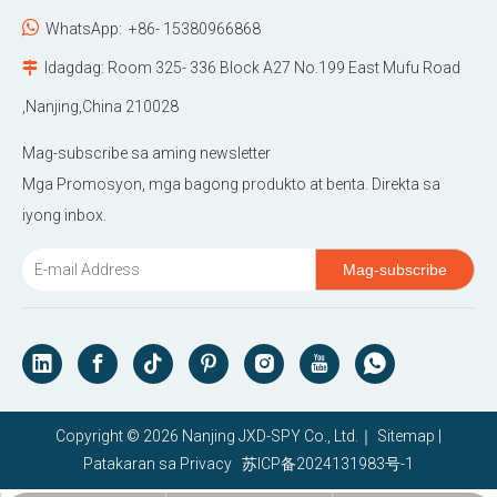

WhatsApp:
+86- 15380966868
Idagdag: Room 325- 336 Block A27 No.199 East Mufu Road

,Nanjing,China 210028
Mag-subscribe sa aming newsletter
Mga Promosyon, mga bagong produkto at benta. Direkta sa
iyong inbox.
Mag-subscribe
Copyright ©
2026
Nanjing JXD-SPY Co., Ltd.｜
Sitemap
|
Patakaran sa Privacy
苏ICP备2024131983号-1