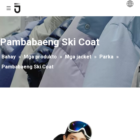
Pambabaeng Ski Coat
Bahay
»
Mga produkto
»
Mga jacket
»
Parka
»
Pambabaeng Ski Coat