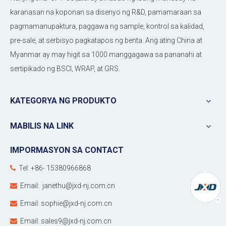
karanasan na koponan sa disenyo ng R&D, pamamaraan sa
pagmamanupaktura, paggawa ng sample, kontrol sa kalidad,
pre-sale, at serbisyo pagkatapos ng benta. Ang ating China at
Myanmar ay may higit sa 1000 manggagawa sa pananahi at
sertipikado ng BSCI, WRAP, at GRS.
KATEGORYA NG PRODUKTO
MABILIS NA LINK
IMPORMASYON SA CONTACT
Tel: +86- 15380966868

Email:
janethu@jxd-nj.com.cn

Email:
sophie@jxd-nj.com.cn

Email:
sales9@jxd-nj.com.cn
