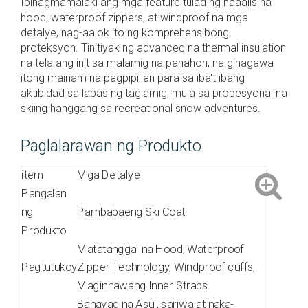
Ipinagmamalaki ang mga feature tulad ng naaalis na
hood, waterproof zippers, at windproof na mga
detalye, nag-aalok ito ng komprehensibong
proteksyon. Tinitiyak ng advanced na thermal insulation
na tela ang init sa malamig na panahon, na ginagawa
itong mainam na pagpipilian para sa iba't ibang
aktibidad sa labas ng taglamig, mula sa propesyonal na
skiing hanggang sa recreational snow adventures.
Paglalarawan ng Produkto
item
Mga Detalye
Pangalan
ng
Pambabaeng Ski Coat
Produkto
Matatanggal na Hood, Waterproof
Pagtutukoy
Zipper Technology, Windproof cuffs,
Maginhawang Inner Straps
Banayad na Asul, sariwa at naka-