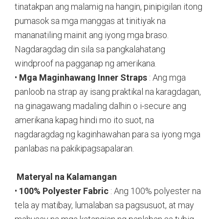
tinatakpan ang malamig na hangin, pinipigilan itong
pumasok sa mga manggas at tinitiyak na
mananatiling mainit ang iyong mga braso.
Nagdaragdag din sila sa pangkalahatang
windproof na pagganap ng amerikana.
•
Mga Maginhawang Inner Straps
: Ang mga
panloob na strap ay isang praktikal na karagdagan,
na ginagawang madaling dalhin o i-secure ang
amerikana kapag hindi mo ito suot, na
nagdaragdag ng kaginhawahan para sa iyong mga
panlabas na pakikipagsapalaran.
Materyal na Kalamangan
•
100% Polyester Fabric
: Ang 100% polyester na
tela ay matibay, lumalaban sa pagsusuot, at may