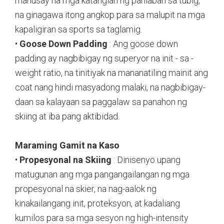
mahusay na mga katangian ng panlaban sa tubig,
na ginagawa itong angkop para sa malupit na mga
kapaligiran sa sports sa taglamig.
•
Goose Down Padding
: Ang goose down
padding ay nagbibigay ng superyor na init - sa -
weight ratio, na tinitiyak na mananatiling mainit ang
coat nang hindi masyadong malaki, na nagbibigay-
daan sa kalayaan sa paggalaw sa panahon ng
skiing at iba pang aktibidad.
Maraming Gamit na Kaso
•
Propesyonal na Skiing
: Dinisenyo upang
matugunan ang mga pangangailangan ng mga
propesyonal na skier, na nag-aalok ng
kinakailangang init, proteksyon, at kadaliang
kumilos para sa mga sesyon ng high-intensity