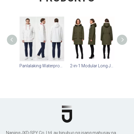
Panlalaking Waterproof Long Parka | Nababakas na Hood, Mesh Lined
2-in-1 Modular Long Jacket
Nanjing JXD-SPY Co.,Ltd. ay binubuo ng isang mahusay na