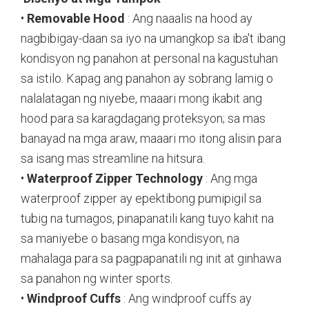
•
Removable Hood
: Ang naaalis na hood ay
nagbibigay-daan sa iyo na umangkop sa iba't ibang
kondisyon ng panahon at personal na kagustuhan
sa istilo. Kapag ang panahon ay sobrang lamig o
nalalatagan ng niyebe, maaari mong ikabit ang
hood para sa karagdagang proteksyon; sa mas
banayad na mga araw, maaari mo itong alisin para
sa isang mas streamline na hitsura.
•
Waterproof Zipper Technology
: Ang mga
waterproof zipper ay epektibong pumipigil sa
tubig na tumagos, pinapanatili kang tuyo kahit na
sa maniyebe o basang mga kondisyon, na
mahalaga para sa pagpapanatili ng init at ginhawa
sa panahon ng winter sports.
•
Windproof Cuffs
: Ang windproof cuffs ay